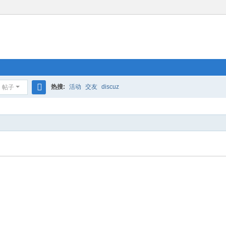
热搜:
活动
交友
discuz
帖子
搜
索