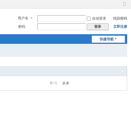
切
换
用户名
自动登录
找回密码
到
窄
密码
立即注册
登录
版
快捷导航
0
/ 0
从未