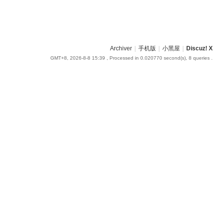
Archiver
|
手机版
|
小黑屋
|
Discuz! X
GMT+8, 2026-8-8 15:39
, Processed in 0.020770 second(s), 8 queries .